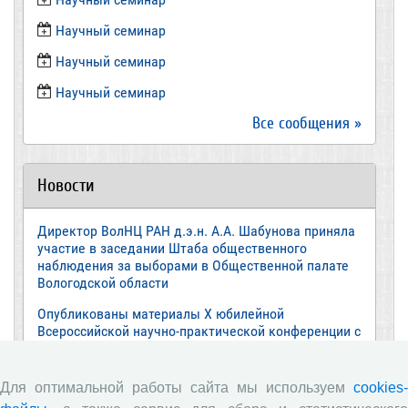
​Научный семинар
Научный семинар
​Научный семинар
Все сообщения »
Новости
Директор ВолНЦ РАН д.э.н. А.А. Шабунова приняла
участие в заседании Штаба общественного
наблюдения за выборами в Общественной палате
Вологодской области
Опубликованы материалы X юбилейной
Всероссийской научно-практической конференции с
международным участием «Стратегия и тактика
реализации социально-экономических реформ:
национальные приоритеты и проекты»,
Для оптимальной работы сайта мы используем
cookies-
приуроченной к 35-летию Центра