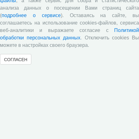
файлы
, а также сервис для сбора и статистического
Стратегия и тактика реализации социально-
анализа данных о посещении Вами страниц сайта
экономических реформ: национальные приоритеты
(
подробнее о сервисе
). Оставаясь на сайте, в
и проекты
соглашаетесь на использование cookies-файлов, сервиса
Опубликованы материалы XI Международной
веб-аналитики и выражаете согласие с
Политикой
научно-практической интернет-конференции
обработки персональных данных
. Отключить cookies В
«Глобальные вызовы и региональное развитие в
можете в настройках своего браузера.
зеркале социологических измерений»
Глобальные вызовы и региональное развитие в
СОГЛАСЕН
зеркале социологических измерений
Все сообщения »
Обзор научных публикаций
Е.В. Лукин: обзор заметки «Вологодчина
«взлетела» в рейтинге промышленного
производства», газета «Красный север», № 74, 11
июля, 2018 г.